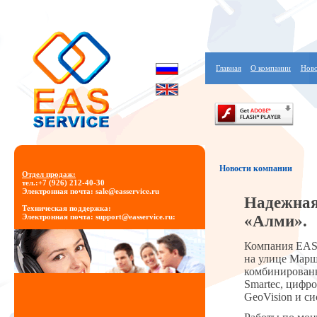
Главная
О компании
Ново
Новости компании
Отдел продаж:
тел.:+7 (926) 212-40-30
Электронная почта: sale@easservice.ru
Надежная
Техническая поддержка:
«Алми».
Электронная почта: support@easservice.ru
:
Компания EAS 
на улице Марш
комбинированн
Smartec, цифр
GeoVision и с