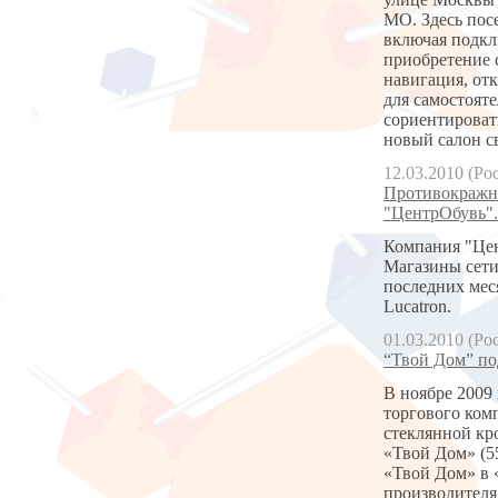
МО. Здесь пос
включая подкл
приобретение 
навигация, от
для самостоят
сориентироват
новый салон 
12.03.2010 (Ро
Противокражны
"ЦентрОбувь".
Компания "Цен
Магазины сети
последних мес
Lucatron.
01.03.2010 (Ро
“Твой Дом” по
В ноябре 2009
торгового ком
стеклянной кр
«Твой Дом» (5
«Твой Дом» в 
производителя