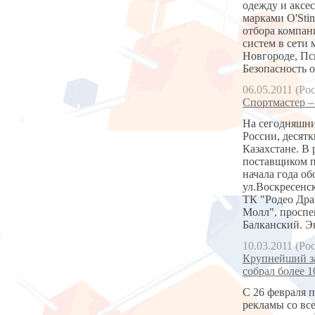
одежду и аксес
марками O'Stin
отбора компан
систем в сети 
Новгороде, Пс
Безопасность 
06.05.2011 (Ро
Спортмастер –
На сегодняшний
России, десят
Казахстане. В 
поставщиком п
начала года об
ул.Воскресенск
ТК "Родео Драй
Молл", проспек
Балканский. 
10.03.2011 (Ро
Крупнейший за
собрал более 1
С 26 февраля п
рекламы со вс