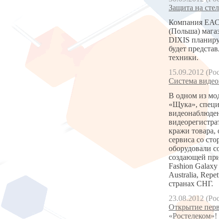
Защита на стел
Компания ЕАС 
(Польша) магаз
DIXIS планиру
будет предста
техники.
15.09.2012 (Ро
Система видео
В одном из мо
«Щука», специ
видеонаблюден
видеорегистра
кражи товара, 
сервиса со ст
оборудовали 
создающей пр
Fashion Galax
Australia, Repe
странах СНГ.
23.08.2012 (Ро
Открытие перв
«Ростелеком»!