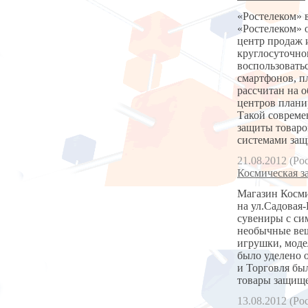
«Ростелеком» 
«Ростелеком» 
центр продаж 
круглосуточно
воспользовать
смартфонов, п
рассчитан на 
центров планир
Такой совреме
защиты товаро
системами защ
21.08.2012 (Ро
Космическая з
Магазин Косми
на ул.Садовая-
сувениры с си
необычные вещ
игрушки, моде
было уделено 
и Торговля бы
товары защище
13.08.2012 (Ро