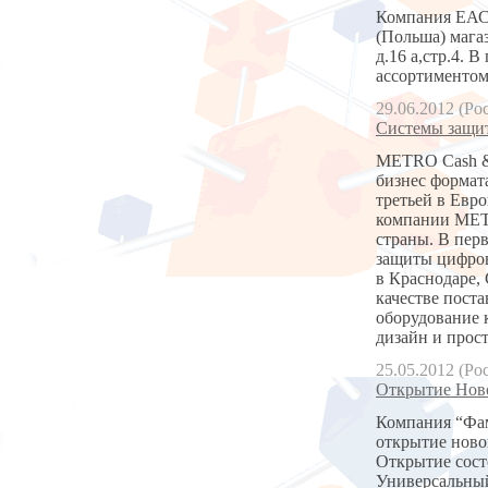
Компания ЕАС 
(Польша) мага
д.16 а,стр.4.
ассортиментом
29.06.2012 (Ро
Системы защит
METRO Cash &
бизнес формат
третьей в Евр
компании METR
страны. В пер
защиты цифров
в Краснодаре, 
качестве пост
оборудование 
дизайн и прос
25.05.2012 (Ро
Открытие Ново
Компания “Фам
открытие ново
Открытие состо
Универсальны