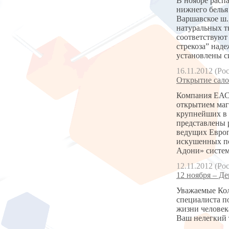
В ноябре расп
нижнего белья 
Варшавское ш.
натуральных т
соответствуют
стрекоза” над
установлены с
16.11.2012 (Ро
Открытие сало
Компания ЕАС 
открытием маг
крупнейших в 
представлены 
ведущих Европ
искушенных по
Адони» систем
12.11.2012 (Ро
12 ноября – Де
Уважаемые Кол
специалиста п
жизни человек
Ваш нелегкий 