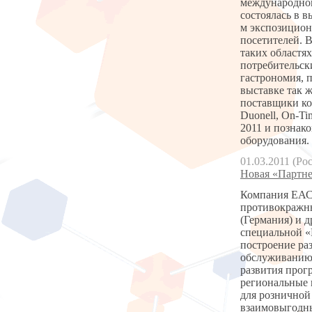
международной
состоялась в в
м экспозицион
посетителей. 
таких областях
потребительск
гастрономия, 
выставке так 
поставщики ком
Duonell, On-T
2011 и познак
оборудования.
01.03.2011 (Ро
Новая «Партне
Компания ЕАС 
противокражны
(Германия) и 
специальной «
построение ра
обслуживанию 
развития прог
региональные 
для розничной
взаимовыгодн