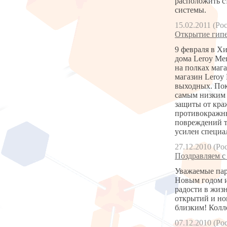
расположить с
системы.
15.02.2011 (Ро
Открытие гипе
9 февраля в Х
дома Leroy Me
на полках мага
магазин Leroy 
выходных. Пок
самым низким 
защиты от кра
противокражны
повреждений т
усилен специа
27.12.2010 (Ро
Поздравляем с
Уважаемые пар
Новым годом и
радости в жиз
открытий и но
близким! Колл
07.12.2010 (Ро