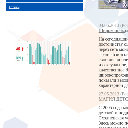
Отзывы
04.06.2013 (Ро
Широкопроходна
На сегодняшний
достоинству о
через сеть мо
франчайзингов
свои двери оче
и сексуальное,
качественное 
широкопроходн
показали высо
характерной д
27.05.2013 (Ро
МАГИЯ ДЕТСТВ
С 2005 года 
детской и под
Сходненская у
Здесь можно п