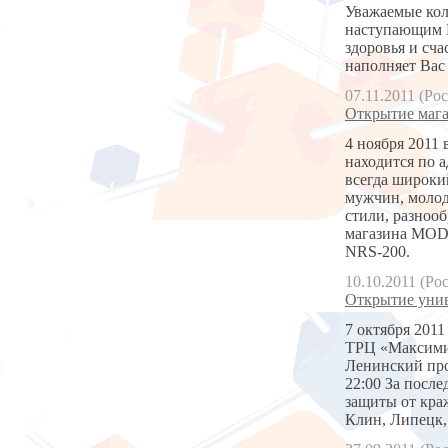
Уважаемые кол
наступающим 
здоровья и сча
наполняет Вас
07.11.2011 (Ро
Открытие маг
4 ноября 2011
находится по а
всегда широки
мужчин, молод
стили, разноо
магазина MODI
NRS-200.
10.10.2011 (Ро
Открытие унив
7 октября 201
ТРЦ «Максимир
Ленинский про
22:00 За посл
защиты от кра
Клин, Липецк,