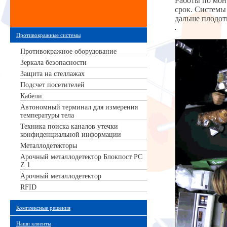
Работы по мон
срок. Системы
дальше плодот
Противокражные системы
Противокражное оборудование
Зеркала безопасности
Защита на стеллажах
Подсчет посетителей
Кабели
Автономный терминал для измерения
температуры тела
Техника поиска каналов утечки
конфиденциальной информации
Металлодетекторы
Арочный металлодетектор Блокпост РС
Z 1
Арочный металлодетектор
RFID
Комплексные решения
Наши клиенты