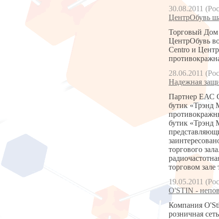
30.08.2011 (Ро
ЦентрОбувь ша
Торговый Дом 
ЦентрОбувь во
Centro и Цент
противокражна
28.06.2011 (Ро
Надежная защи
Партнер ЕАС С
бутик «Трэнд 
противокражны
бутик «Трэнд 
представляющи
заинтересован
торгового зал
радиочастотн
торговом зале
19.05.2011 (Ро
O'STIN - непо
Компания O'Sti
розничная сет