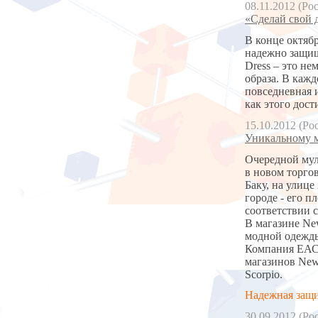
08.11.2012 (Ро
«Сделай свой д
В конце октяб
надежно защищ
Dress – это не
образа. В каж
повседневная и
как этого дост
15.10.2012 (Ро
Уникальному м
Очередной мул
в новом торгов
Баку, на улице
городе - его 
соответствии 
В магазине Ne
модной одежды
Компания ЕАС 
магазинов New
Scorpio.
Надежная защи
30.09.2012 (Ро