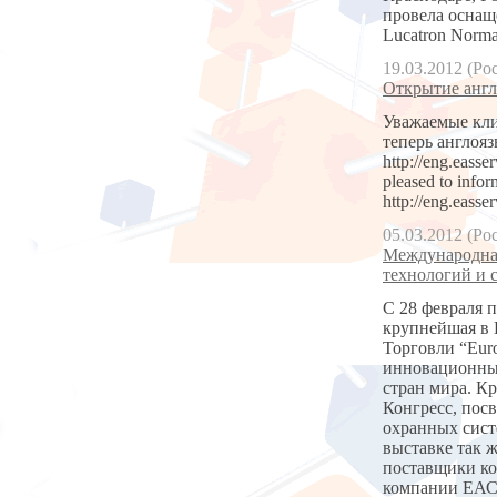
провела оснащ
Lucatron Norm
19.03.2012 (Ро
Открытие англи
Уважаемые кли
теперь англояз
http://eng.easse
pleased to infor
http://eng.easse
05.03.2012 (Ро
Международная
технологий и 
С 28 февраля п
крупнейшая в 
Торговли “Eur
инновационные
стран мира. К
Конгресс, пос
охранных сист
выставке так 
поставщики ко
компании ЕАС 