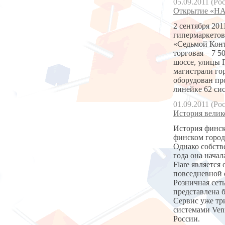
05.09.2011 (Ро
Открытие «НА
2 сентября 20
гипермаркетов
«Седьмой Конт
торговая – 7 
шоссе, улицы 
магистрали го
оборудован пр
линейке 62 си
01.09.2011 (Ро
История велик
История финско
финском город
Однако собстве
года она начал
Flare является
повседневной 
Розничная сет
представлена 
Сервис уже три
системами Ven
России.