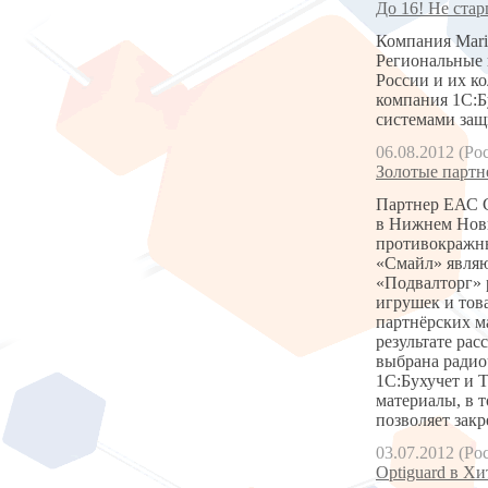
До 16! Не стар
Компания Mari
Региональные 
России и их к
компания 1С:Б
системами защи
06.08.2012 (Ро
Золотые партн
Партнер ЕАС С
в Нижнем Новг
противокражны
«Смайл» являю
«Подвалторг» 
игрушек и тов
партнёрских м
результате ра
выбрана радио
1С:Бухучет и 
материалы, в т
позволяет закр
03.07.2012 (Ро
Optiguard в Хи