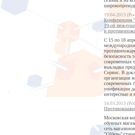
сезоны и на в
широкопроходн
19.04.2013 (Ро
Конференция “
19-ой междуна
и противопожа
С 15 по 18 апр
международная
противопожарн
безопасность т
современных т
выкладки пред
Сервис. В док
организации м
современных т
унификации да
интересные и 
14.03.2013 (Ро
Противокражны
Московская ко
обувных магази
сеть магазинов
"О!бувь" стара