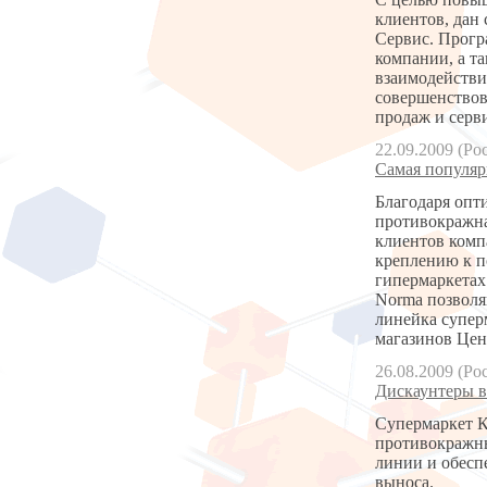
клиентов, дан
Сервис. Програ
компании, а т
взаимодействи
совершенствов
продаж и серв
22.09.2009 (Ро
Самая популяр
Благодаря опт
противокражна
клиентов комп
креплению к п
гипермаркетах
Norma позволя
линейка супер
магазинов Цен
26.08.2009 (Ро
Дискаунтеры в
Супермаркет К
противокражны
линии и обесп
выноса.