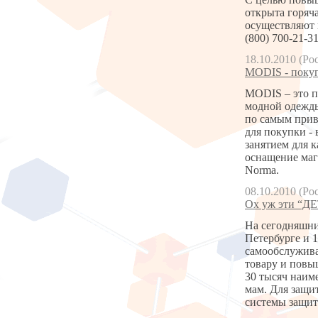
открыта горяч
осуществляют 
(800) 700-21-31
18.10.2010 (Ро
MODIS - покуп
MODIS – это п
модной одежды
по самым прив
для покупки - 
занятием для 
оснащение маг
Norma.
08.10.2010 (Ро
Ох уж эти “Д
На сегодняшни
Петербурге и 
самообслужива
товару и повы
30 тысяч наиме
мам. Для защи
системы защиты