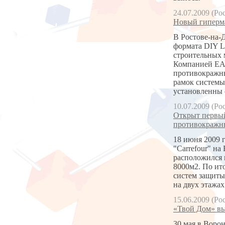
24.07.2009 (Ро
Новый гипермар
В Ростове-на-
формата DIY L
строительных 
Компанией ЕАС
противокражны
рамок системы
установленны 
10.07.2009 (Ро
Открыт первый
противокражны
18 июня 2009 
"Carrefour" на
расположился н
8000м2. По ит
систем защиты
на двух этажа
15.06.2009 (Ро
«Твой Дом» вы
30 мая в Воро