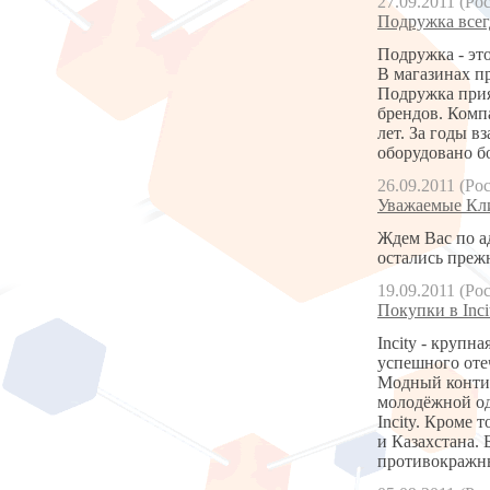
27.09.2011 (Ро
Подружка всег
Подружка - эт
В магазинах пр
Подружка прия
брендов. Комп
лет. За годы 
оборудовано б
26.09.2011 (Ро
Уважаемые Кли
Ждем Вас по ад
остались прежн
19.09.2011 (Ро
Покупки в Inci
Incity - круп
успешного оте
Модный контин
молодёжной од
Incity. Кроме 
и Казахстана. 
противокражны