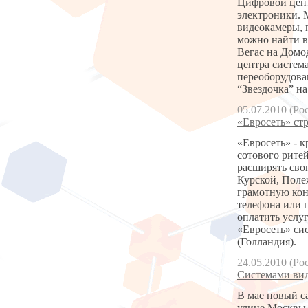
Цифровой цент
электроники. 
видеокамеры, 
можно найти в
Вегас на Домо
центра систем
переоборудова
“Звездочка” н
05.07.2010 (Ро
«Евросеть» стр
«Евросеть» - 
сотового рите
расширять сво
Курской, Поле
грамотную кон
телефона или 
оплатить услу
«Евросеть» си
(Голландия).
24.05.2010 (Ро
Системами вид
В мае новый с
улице Москвы 