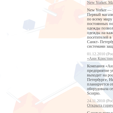
New Yorker. М
New Yorker — 
Первый магази
по всему миру
постоянных по
одежды позвол
одежды на каж
посетителей в
Санкт- Петерб
системами защи
01.12.2010 (Ро
«Анн Кристин
Компания «Анн
предприятие у
выходит на ро
Петербурге‚ Н
планируется о
оборудовала се
Scorpio.
24.11.2010 (Ро
Открыта горяч
С целью повыш