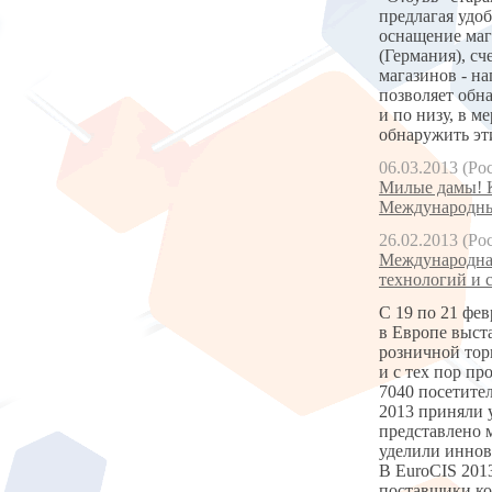
предлагая удо
оснащение маг
(Германия), с
магазинов - н
позволяет обн
и по низу, в м
обнаружить эти
06.03.2013 (Ро
Милые дамы! К
Международны
26.02.2013 (Ро
Международная
технологий и 
С 19 по 21 фе
в Европе выст
розничной торг
и с тех пор пр
7040 посетите
2013 приняли 
представлено 
уделили иннов
В EuroCIS 201
поставщики ко