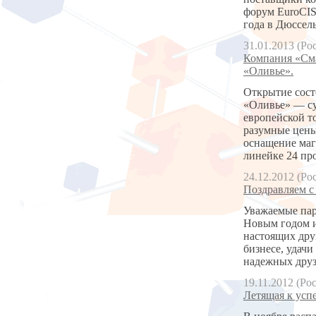
форум EuroCIS 
года в Дюссел
31.01.2013 (Ро
Компания «Сма
«Оливье».
Открытие состо
«Оливье» — су
европейской т
разумные цены
оснащение маг
линейке 24 пр
24.12.2012 (Ро
Поздравляем с
Уважаемые пар
Новым годом и
настоящих дру
бизнесе, удачи
надежных друз
19.11.2012 (Ро
Летящая к успе