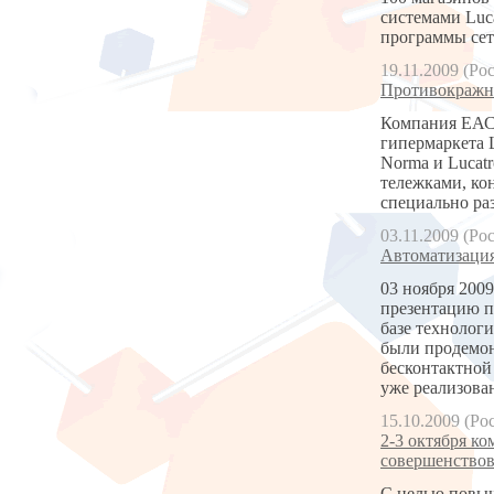
системами Luc
программы сет
19.11.2009 (Ро
Противокражное
Компания ЕАС 
гипермаркета L
Norma и Lucat
тележками, ко
специально ра
03.11.2009 (Ро
Автоматизация
03 ноября 200
презентацию п
базе технолог
были продемон
бесконтактной
уже реализова
15.10.2009 (Ро
2-3 октября к
совершенствов
С целью повыш