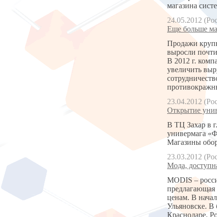
магазина сист
24.05.2012 (Ро
Еще больше ма
Продажи крупн
выросли почти
В 2012 г. ком
увеличить выр
сотрудничеств
противокражны
23.04.2012 (Ро
Открытие унив
В ТЦ Захар в г
универмага «Фа
Магазины обор
23.03.2012 (Ро
Мода, доступн
MODIS – росси
предлагающая 
ценам. В нача
Ульяновске. В
Краснодаре, Р