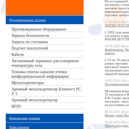
На сегодняшний д
магазинов, а так
магазине предста
широкопроходной
торговых центро
Противокражные системы
27.05.2013 (Росс
МАГИЯ ДЕТСТВА 
Противокражное оборудование
С 2005 года ком
Зеркала безопасности
состоялось откр
МАГИЯ ДЕТСТВА у
Защита на стеллажах
19.04.2013 (Росс
Подсчет посетителей
Конференция “Ко
защита.
Кабели
С 15 по 18 апрел
Автономный терминал для измерения
рамках выставки 
температуры тела
кабельной защит
организации маг
Техника поиска каналов утечки
закрытой выкладк
конфиденциальной информации
14.03.2013 (Росс
Металлодетекторы
Противокражные 
Арочный металлодетектор Блокпост РС
Московская компа
Z 1
10 магазинов в М
ЕАС Сервис пров
Арочный металлодетектор
магазинов - напо
на расстоянии до
RFID
06.03.2013 (Росс
Милые дамы! Кол
Комплексные решения
26.02.2013 (Росс
Международная с
Наши клиенты