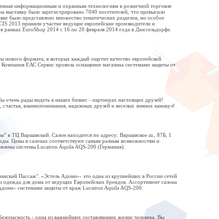
ященная информационным и охранным технологиям в розничной торговле
 на выставку было зарегистрировано 7040 посетителей, что превысило
авке было представлено множество тематических разделов, но особое
CIS 2013 приняли участие ведущие европейские производители и
 рамках EuroShop 2014 с 16 по 20 февраля 2014 года в Дюссельдорфе.
еты нового формата, в которых каждый ощутит качество европейской
. Компания ЕАС Сервис провела оснащение магазина системами защиты от
 очень рады видеть в наших бизнес - партнерах настоящих друзей!
а, счастья, взаимопонимания, надежных друзей и веселых зимних каникул!
а” в ТЦ Варшавский. Салон находится по адресу: Варшавское ш., 87Б, 1
ежды. Цены в салонах соответствуют самым разным возможностям и
влены системы Lucatron Aquila AQS-200 (Германия).
инский Пассаж". «Эстель Адони»- это одна из крупнейших в России сетей
 и одежда для дома от ведущих Европейских брендов. Ассортимент салона
дони» системами защиты от краж Lucatron Aquila AQS-200.
Безопасность - одна из важнейших составляющих жизни человека. Вы