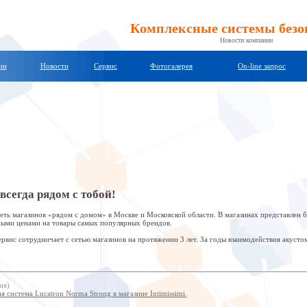
Комплексные системы безо
Новости компании
ии
Новости
Сервис
Фотогалерея
On-line запрос
сегда рядом с тобой!
еть магазинов «рядом с домом» в Москве и Московской области. В магазинах представлен 
ными ценами на товары самых популярных брендов.
вис сотрудничает с сетью магазинов на протяжении 3 лет. За годы взаимодействия акуст
ия)
система Lucatron Norma Strong в магазине Intimissimi.