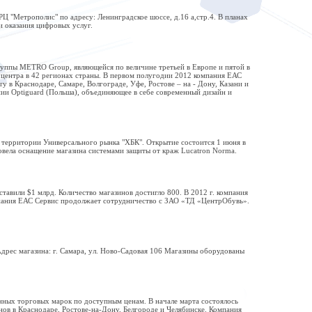
Ц "Метрополис" по адресу: Ленинградское шоссе, д.16 а,стр.4. В планах
 оказания цифровых услуг.
уппы МЕТRО Group, являющейся по величине третьей в Европе и пятой в
центра в 42 регионах страны. В первом полугодии 2012 компания ЕАС
в Краснодаре, Самаре, Волгограде, Уфе, Ростове – на - Дону, Казани и
нии Optiguard (Польша), объединяющее в себе современный дизайн и
 территории Универсального рынка "ХБК". Открытие состоится 1 июня в
ровела оснащение магазина системами защиты от краж Lucatron Norma.
авили $1 млрд. Количество магазинов достигло 800. В 2012 г. компания
мпания ЕАС Сервис продолжает сотрудничество с ЗАО «ТД «ЦентрОбувь».
дрес магазина: г. Самара, ул. Ново-Садовая 106 Магазины оборудованы
ных торговых марок по доступным ценам. В начале марта состоялось
ов в Краснодаре, Ростове-на-Дону, Белгороде и Челябинске. Компания