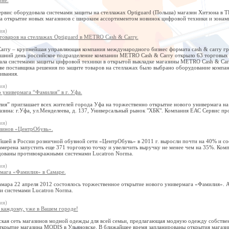
вис оборудовала системами защиты на стеллажах Optiguard (Польша) магазин Хитзона в ТР
а открытие новых магазинов с широким ассортиментом новинок цифровой техники и зонами
ия)
товаров на стеллажах Optiguard в METRO Cash & Carry.
rry – крупнейшая управляющая компания международного бизнес формата cash & carry гр
яшний день российское подразделение компании METRO Cash & Carry открыло 63 торговых 
ла системами защиты цифровой техники в открытой выкладке магазины METRO Cash & Carry 
ве поставщика решения по защите товаров на стеллажах было выбрано оборудование компа
ивания.
ия)
 универмага “Фамилия” в г. Уфа.
ия” приглашает всех жителей города Уфа на торжественно открытие нового универмага на
азина: г.Уфа, ул.Менделеева, д. 137, Универсальный рынок "ХБК". Компания ЕАС Сервис п
ия)
зинов «ЦентрОбувь».
ей в России розничной обувной сети «ЦентрОбувь» в 2011 г. выросли почти на 40% и сост
мерена запустить еще 371 торговую точку и увеличить выручку не менее чем на 35%. Ко
ованы противокражными системами Lucatron Norma.
ия)
мага «Фамилия» в Самаре.
амара 22 апреля 2012 состоялось торжественное открытие нового универмага «Фамилия». А
 системами Lucatron Norma.
ия)
 каждому, уже в Вашем городе!
кая сеть магазинов модной одежды для всей семьи, предлагающая модную одежду собствен
ткрытие магазина MODIS в Ульяновске. В ближайшее время запланированы открытия магазин