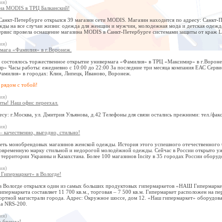
ия)
на MODIS в ТРЦ Балканский!
Санкт-Петербурге открылся 39 магазин сети MODIS. Магазин находится по адресу: Санкт-Пе
ды на все случаи жизни: одежда для женщин и мужчин, молодежная мода и детская одежда,
рвис провела оснащение магазина MODIS в Санкт-Петербурге системами защиты от краж L
ия)
мага «Фамилия» в г.Воронеж.
. состоялось торжественное открытие универмага «Фамилия» в ТРЦ «Максимир» в г.Вороне
р» Часы работы: ежедневно с 10:00 до 22:00 За последние три месяца компания ЕАС Серви
Фамилия» в городах: Клин, Липецк, Иваново, Воронеж.
 рядом с тобой!
ия)
ты! Наш офис переехал.
су: г.Москва, ул. Дмитрия Ульянова, д.42 Телефоны для связи остались прежними: тел./факс
ия)
 – качественно, выгодно, стильно!
 сеть монобрендовых магазинов женской одежды. История этого успешного отечественного
овременную марку стильной и недорогой молодёжной одежды. Сейчас в России открыто уже 
 территории Украины и Казахстана. Более 100 магазинов Incity в 35 городах России обор
ия)
ипермаркет» в Вологде!
 в Вологде открылся один из самых больших продуктовых гипермаркетов «НАШ Гипермаркет
пермаркета составляет 11 700 кв.м., торговая – 7 500 кв.м. Гипермаркет расположен на 
ортной магистрали города. Адрес: Окружное шоссе, дом 12. «Наш гипермаркет» оборудова
a NRS-200.
ия)
о бренда!