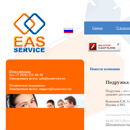
Главная
О компан
Новости компании
Отдел продаж:
тел.:+7 (926) 212-40-30
Электронная почта: sale@easservice.ru
Подружка в
Техническая поддержка:
Электронная почта: support@easservice.ru
:
Подружка - это с
удивляет доступ
Компания ЕАС Сер
Москве и МО.
04.06.2013 (Росс
Широкопроходная 