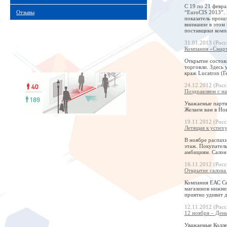
С 19 по 21 февр
“EuroCIS 2013”. 
Отзывы
показатель прошл
внимание в этом
поставщики комп
31.01.2013 (Росс
Компания «Смарт
Открытие состоял
торговли. Здесь
краж Lucatron (
24.12.2012 (Росс
Поздравляем с н
Уважаемые партн
Желаем вам в Нов
19.11.2012 (Росс
Летящая к успеху
В ноябре распахн
этаж. Покупател
амбициям. Салон
16.11.2012 (Росс
Открытие салона
Компания ЕАС Се
магазинов нижне
приятно удивит 
12.11.2012 (Росс
12 ноября – День
Уважаемые Коллег