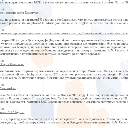
ела оснащение магазина MODIS в Ульяновске системами защиты от краж Lucatron Norma N
ия)
кой версии сайта Easservice.
ы, поставщики и партнеры! С радостью сообщаем вам, что теперь англоязычная версия нашего
rs and partners! We are pleased to inform you that now the English version of our site is available
ия)
пециализированная выставка коммуникационных средств, IT-технологий и систем безопасн
1 марта 2012 года в Дюссельдорфе (Германия) состоялась крупнейшая в Европе выставка, 
 участие и представили новейшие инновационные решения для оптимизации бизнес процессо
зированный Конгресс, посвященный инновациям и современным тенденциям в сфере охранн
 приняли участие ведущие европейские производители и поставщики компании ЕАС Сервис: 
познакомились с новейшими разработками в области розничной торговли.
ия)
в Наро-Фоминске.
й Континент» открыла первый магазин в подмосковном Наро-Фоминске. Магазин площадью б
 сегодняшний день Incity насчитывает 325 магазинов, расположенных на территории Росс
ть еще около 90 магазинов марки. Магазин оборудован противокражными системами Lucatr
ия)
New Yorker.
ew Yorker в России открылся в Ростове-на-Дону в 2005 году. С тех пор компания динамичн
ень в России открыто 55 магазинов New Yorker. В конце декабря открылись магазины в ТЦ Р
ада (г. Оренбург). Компания ЕАС Сервис провела оснащение магазинов системами защиты о
ия)
овым 2012 Годом!
ги и добрые друзья! Компания ЕАС Сервис поздравляет Вас с наступающим Новым годом и 
ет в делах, а любовь окружает и наполняет Вас и Ваш дом! Коллектив компании ЕАС Серви