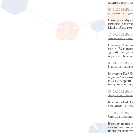
дарите увереннос
08.11.2012 (Росс
«Сделай свой ден
В конце октября
качество для соз
Blacky Dress точн
15.10.2012 (Росс
Уникальному маг
Очередной мульти
мая, д. 28 и явл
зданий, находящи
персонал. Компа
05.10.2012 (Росс
Надежная защита
Компания EAS Se
видеонаблюдения
POS-Секьюрити. Р
плодотворно сот
30.09.2012 (Росс
Защита на стелла
Компания ЕАС Сер
еще около 10 нов
15.09.2012 (Росс
Система видеона
В одном из модн
аналоговых видео
повысить качест