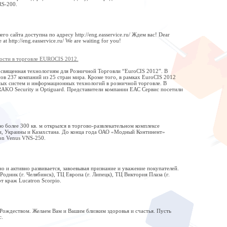
RS-200.
 сайта доступна по адресу http://eng.easservice.ru/ Ждем вас! Dear
 at http://eng.easservice.ru/ We are waiting for you!
ости в торговле EUROCIS 2012.
посвященная технологиям для Розничной Торговли “EuroCIS 2012”. В
в 237 компаний из 25 стран мира. Кроме того, в рамках EuroCIS 2012
ых систем и информационных технологий в розничной торговле. В
RAKO Security и Optiguard. Представители компании ЕАС Сервис посетили
олее 300 кв. м открылся в торгово-развлекательном комплексе
ии, Украины и Казахстана. До конца года ОАО «Модный Континент»
on Venus VNS-250.
о и активно развивается, завоевывая признание и уважение покупателей.
одник (г. Челябинск), ТЦ Европа (г. Липецк), ТЦ Виктория Плаза (г.
т краж Lucatron Scorpio.
Рождеством. Желаем Вам и Вашим близким здоровья и счастья. Пусть
с.