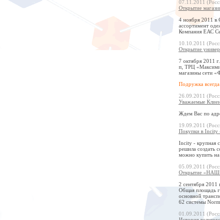
07.11.2011 (Росс
Открытие магази
4 ноября 2011 в 
ассортимент одеж
Компания ЕАС Се
10.10.2011 (Росс
Открытие универ
7 октября 2011 г
п, ТРЦ «Максими
магазины сети «
Подружка всегда
26.09.2011 (Росс
Уважаемые Клиен
Ждем Вас по адре
19.09.2011 (Росс
Покупки в Incity
Incity - крупная
решила создать с
можно купить на
05.09.2011 (Росс
Открытие «НАШ Г
2 сентября 2011
Общая площадь ги
основной трансп
62 системы Norm
01.09.2011 (Росс
История великог