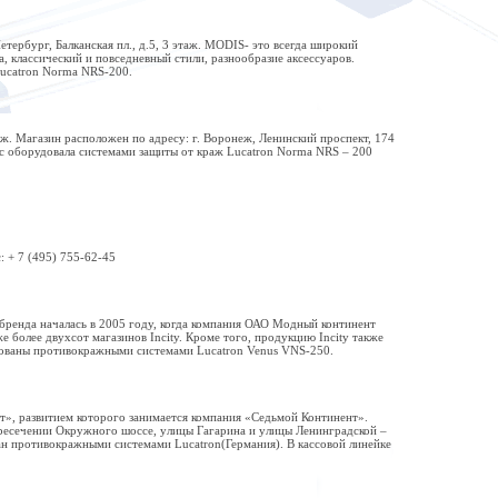
тербург, Балканская пл., д.5, 3 этаж. MODIS- это всегда широкий
 классический и повседневный стили, разнообразие аксессуаров.
ucatron Norma NRS-200.
ж. Магазин расположен по адресу: г. Воронеж, Ленинский проспект, 174
с оборудовала системами защиты от краж Lucatron Norma NRS – 200
: + 7 (495) 755-62-45
 бренда началась в 2005 году, когда компания ОАО Модный континент
более двухсот магазинов Incity. Кроме того, продукцию Incity также
удованы противокражными системами Lucatron Venus VNS-250.
», развитием которого занимается компания «Седьмой Континент».
пересечении Окружного шоссе, улицы Гагарина и улицы Ленинградской –
н противокражными системами Lucatron(Германия). В кассовой линейке