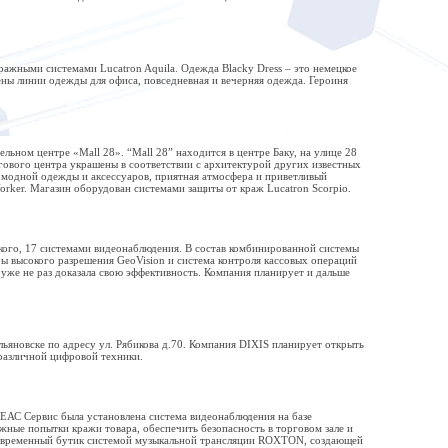
ажными системами Lucatron Aquila. Одежда Blacky Dress – это немецкое
лены линии одежды для офиса, повседневная и вечерняя одежда. Героиня
ном центре «Маll 28». “Mall 28” находится в центре Баку, на улице 28
ргового центра украшены в соответствии с архитектурой других известных
 модной одежды и аксессуаров, приятная атмосфера и приветливый
ker. Магазин оборудован системами защиты от краж Lucatron Scorpio.
кого, 17 системами видеонаблюдения. В состав комбинированной системы
ы высокого разрешения GeoVision и система контроля кассовых операций
уже не раз доказала свою эффективность. Компания планирует и дальше
ьяновске по адресу ул. Рябикова д.70. Компания DIXIS планирует открыть
 различной цифровой техники.
ЕАС Сервис была установлена система видеонаблюдения на базе
жные попытки кражи товара, обеспечить безопасность в торговом зале и
 современный бутик системой музыкальной трансляции ROXTON, создающей