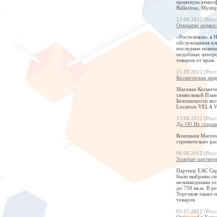
приятную атмосф
Ballerinas, Mysti
23.08.2012 (Росс
Открытие первог
«Ростелеком» в 
обслуживания кли
последние новинк
подобных центров
товаров от краж.
21.08.2012 (Росс
Космическая защи
Магазин Космичес
символикой Плане
Безопасности кос
Lucatron VELA V
13.08.2012 (Росс
До 16! Не старш
Компания Marion
стремительно ра
06.08.2012 (Росс
Золотые партнер
Партнер ЕАС Сер
были выбраны си
неликвидными ос
до 750 кв.м. В 
Торговля также п
товаров.
03.07.2012 (Росс
Optiguard в Хитз