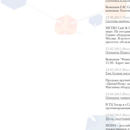
Компания ЕАС Сер
компании Хитзон
29.06.2012 (Росс
Системы защиты 
METRO Cash & Ca
мире. На сегодн
Сервис оборудова
Москве. В качест
простоту обслуж
25.05.2012 (Росс
Открытие Нового
Компания “Фамил
11:00. Адрес маг
24.05.2012 (Росс
Еще больше мага
Продажи крупнейш
«ЦентрОбувь» на
Магазины оборуд
23.04.2012 (Росс
Открытие универ
В ТЦ Захар в г.С
противокражными
23.03.2012 (Росс
Мода, доступная
MODIS – российс
торжественное о