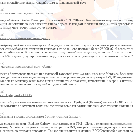
ть и спокойствие людям. Спасибо Вам за Ваш нелегкий труд!
ия)
ь изысканно нарядным. Blacky dress».
 модный бутик Blacky Dress, расположенный в ТРЦ “Щука”, был надежно защищен противокр
дания женственного и соблазнительного образа. В каждой коллекции Blacky Dress представ
о знает, чего хочет и как этого достичь!
ия)
азину уникальный торговый центр.
-брендовый магазин молодежной одежды New Yorker открылся в новом торгово-развлекатель
яется самым большим торговым центром в городе - его площадь более 23000 м2. Фасады то
хся поблизости. В магазине New Yorker покупателей как всегда ждет широкий ассортимент
ния ЕАС Сервис рада продолжить сотрудничество с международной сетью магазинов New Yor
ия)
 магазина продуктовой сети «Алми».
rvice оборудовала магазин продуктовой торговой сети «Алми» на улице Маршала Василевс
 входят аналоговые видеокамеры Smartec, цифровые видеорегистраторы RVI, IP видеокамер
аботы по монтажу были выполнены в точности с проектом, качественно и в срок. Системы 
рудничать с постоянно растущей продуктовой сетью.
ия)
жах Optiguard в DIXIS
вис оборудовала системами защиты на стеллажах Optiguard (Польша) магазин DIXIS в г. Ул
ых магазинов в будущем году, где будет представлен самый широкий ассортимент новинок
ия)
блюдения в модном столичном бутике «Fashion Galaxy».
ых магазинов сети «Fashion Galaxy», находящемся в ТРЦ «Щука», специалистами компании 
камер Smartec и цифрового видеорегистратора RVI, которая призвана предотвратить возмо
во сервиса со стороны персонала. Так же специалисты компании ЕАС Сервис оборудовали