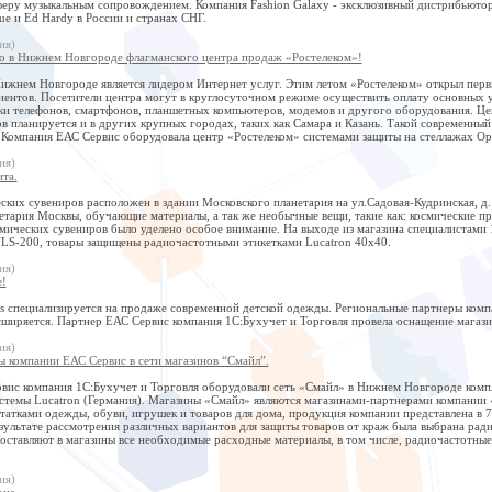
еру музыкальным сопровождением. Компания Fashion Galaxy - эксклюзивный дистрибьютор в
que и Ed Hardy в России и странах СНГ.
ия)
о в Нижнем Новгороде флагманского центра продаж «Ростелеком»!
Нижнем Новгороде является лидером Интернет услуг. Этим летом «Ростелеком» открыл пер
ентов. Посетители центра могут в круглосуточном режиме осуществить оплату основных у
и телефонов, смартфонов, планшетных компьютеров, модемов и другого оборудования. Цен
 планируется и в других крупных городах, таких как Самара и Казань. Такой современный
 Компания ЕАС Сервис оборудовала центр «Ростелеком» системами защиты на стеллажах Opt
ия)
та.
ких сувениров расположен в здании Московского планетария на ул.Садовая-Кудринская, д.
тария Москвы, обучающие материалы, а так же необычные вещи, такие как: космические пр
мических сувениров было уделено особое внимание. На выходе из магазина специалистами 
LS-200, товары защищены радиочастотными этикетками Lucatron 40х40.
ия)
е!
s специализируется на продаже современной детской одежды. Региональные партнеры компа
сширяется. Партнер ЕАС Сервис компания 1С:Бухучет и Торговля провела оснащение магази
ия)
ы компании ЕАС Сервис в сети магазинов “Смайл”.
вис компания 1С:Бухучет и Торговля оборудовали сеть «Смайл» в Нижнем Новгороде комп
стемы Lucatron (Германия). Магазины «Смайл» являются магазинами-партнерами компании 
татками одежды, обуви, игрушек и товаров для дома, продукция компании представлена в 
результате рассмотрения различных вариантов для защиты товаров от краж была выбрана р
оставляют в магазины все необходимые расходные материалы, в том числе, радиочастотные д
ия)
оне.