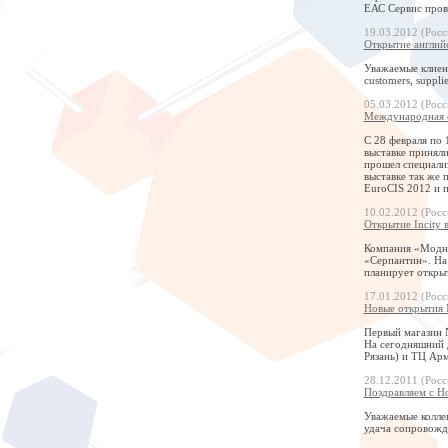
ЕАС Сервис пров
19.03.2012 (Росс
Открытие английс
Уважаемые клиент
customers, supplie
05.03.2012 (Росс
Международная с
С 28 февраля по 
выставке приняли
прошел специали
выставке так же
EuroCIS 2012 и 
10.02.2012 (Росс
Открытие Incity 
Компания «Модны
«Серпантин». На
планирует откры
17.01.2012 (Росс
Новые открытия 
Первый магазин N
На сегодняшний д
Рязань) и ТЦ Арм
28.12.2011 (Росс
Поздравляем с Н
Уважаемые колле
удача сопровожда