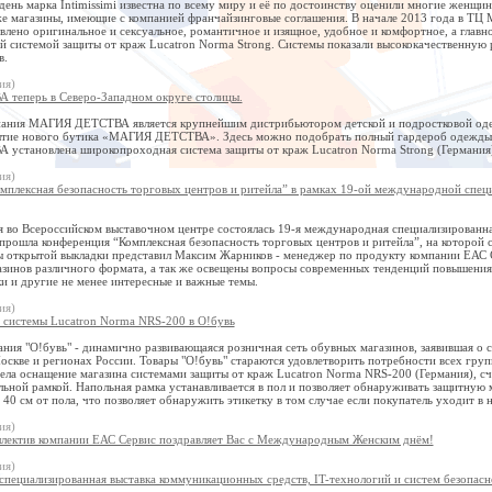
ень марка Intimissimi известна по всему миру и её по достоинству оценили многие женщи
же магазины, имеющие с компанией франчайзинговые соглашения. В начале 2013 года в ТЦ М
влено оригинальное и сексуальное, романтичное и изящное, удобное и комфортное, а главн
 системой защиты от краж Lucatron Norma Strong. Системы показали высококачественную 
в.
ия)
теперь в Северо-Западном округе столицы.
пания МАГИЯ ДЕТСТВА является крупнейшим дистрибьютором детской и подростковой одеж
ытие нового бутика «МАГИЯ ДЕТСТВА». Здесь можно подобрать полный гардероб одежды и о
становлена широкопроходная система защиты от краж Lucatron Norma Strong (Германия
ия)
мплексная безопасность торговых центров и ритейла” в рамках 19-ой международной специ
я во Всероссийском выставочном центре состоялась 19-я международная специализированна
прошла конференция “Комплексная безопасность торговых центров и ритейла”, на которой 
ы открытой выкладки представил Максим Жарников - менеджер по продукту компании ЕАС С
азинов различного формата, а так же освещены вопросы современных тенденций повышения 
и и другие не менее интересные и важные темы.
ия)
системы Lucatron Norma NRS-200 в О!бувь
ния "О!бувь" - динамично развивающаяся розничная сеть обувных магазинов, заявившая о се
оскве и регионах России. Товары "О!бувь" стараются удовлетворить потребности всех груп
ела оснащение магазина системами защиты от краж Lucatron Norma NRS-200 (Германия), с
льной рамкой. Напольная рамка устанавливается в пол и позволяет обнаруживать защитную ме
 40 см от пола, что позволяет обнаружить этикетку в том случае если покупатель уходит в
ия)
лектив компании ЕАС Сервис поздравляет Вас с Международным Женским днём!
ия)
пециализированная выставка коммуникационных средств, IT-технологий и систем безопасн