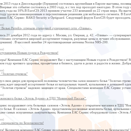
аля 2013 года в Дюссельдорфе (Германия) состоялась крупнейшая в Европе выставка, посв
Впервые это событие состоялось в 2003 году, и с тех пор проходит ежегодно. В этом году
ого года на 10%.В EuroCIS 2013 приняли участие 233 компаний из 22 стран мира. На выст
 году уделили инновационным и перспективным решениям для мобильного сегмента. В Euro
ании ЕАС Сервис: RAKO Security и Optiguard. Следующий форум EuroCIS будет проходить в
ия)
 Велью Ритейл» открыли очередной супермаркет сети «Оливье».
ось 21 декабря 2012 года по адресу г. Москва, ул. Озерная, д. 42. «Оливье» — супермарк
 успешно сочетаются широкий ассортимент товаров, разумные цены и лучшее обслуживание
Германия) . В кассовой линейке 24 противокражные антенны Norma NRS-200.
ия)
аступающим Новым годом и Рождеством!
еры! Компания ЕАС Сервис поздравляет Вас с наступающим Новым годом и Рождеством! Мы
ом году крепкого здоровья, процветанья в бизнесе, удачи в делах и радости в жизни. Добр
ия)
 “Золотая стрекоза”
ул свои двери для прекрасной половины человечества салон нижнего белья “Золотая стрекоз
ьниц ждет широкий ассортимент белья из натуральных тканей, купальников и домашней од
 “Золотая стрекоза” надежно защищен от краж. Специалистами компании ЕАС Сервис устано
ия)
 женского белья «Эстель Адони» в ТДЦ "Новинский Пассаж".
рвис поздравляют сеть бельевых салонов «Эстель Адони» с открытием магазина в ТДЦ "Нов
го белья. В салонах «Эстель Адони» представлены роскошные комплекты белья, купальники
даже самых искушенных покупательниц. Компания ЕАС Сервис оборудовали салон «Эстель А
ия)
 специалиста по Безопасности!
и! Коллектив компании ЕАС Сервис поздравляет Вас с Днем специалиста по Безопасности! 