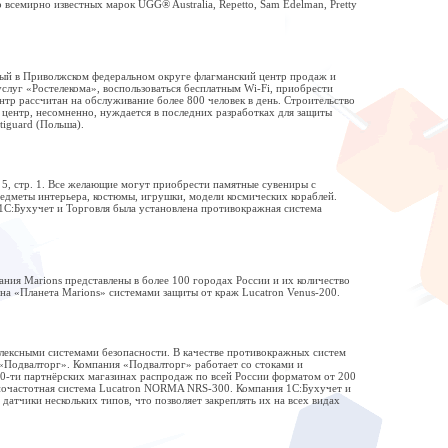
семирно известных марок UGG® Australia, Repetto, Sam Edelman, Pretty
вый в Приволжском федеральном округе флагманский центр продаж и
слуг «Ростелекома», воспользоваться бесплатным Wi-Fi, приобрести
тр рассчитан на обслуживание более 800 человек в день. Строительство
 центр, несомненно, нуждается в последних разработках для защиты
iguard (Польша).
 5, стр. 1. Все желающие могут приобрести памятные сувениры с
едметы интерьера, костюмы, игрушки, модели космических кораблей.
1С:Бухучет и Торговля была установлена противокражная система
ния Marions представлены в более 100 городах России и их количество
на «Планета Marions» системами защиты от краж Lucatron Venus-200.
лексными системами безопасности. В качестве противокражных систем
«Подвалторг». Компания «Подвалторг» работает со стоками и
70-ти партнёрских магазинах распродаж по всей России форматом от 200
адиочастотная система Lucatron NORMA NRS-300. Компания 1С:Бухучет и
атчики нескольких типов, что позволяет закреплять их на всех видах