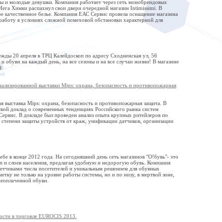
ны и молодые девушки. Компания работает через сеть монобрендовых
ега Химки распахнул свои двери очередной магазин Intimissimi. В
ое качественное белье. Компания ЕАС Сервис провела оснащение магазина
работу в условиях сложной помеховой обстановки характерной для
ды 20 апреля в ТРЦ Калейдоскоп по адресу Сходненская ул, 56
буви на каждый день, на все сезоны и на все случаи жизни! В магазине
).
ализированной выставки Mips: охрана, безопасность и противопожарная
я выставка Mips: охрана, безопасность и противопожарная защита. В
свой доклад о современных тенденциях Российского рынка систем
ервис. В докладе был проведен анализ опыта крупных ритейлеров по
степени защиты устройств от краж, унификации датчиков, организации
бе в конце 2012 года. На сегодняшний день сеть магазинов "О!бувь"- это
п и слоев населения, предлагая удобную и недорогую обувь. Компания
четчиками числа посетителей и уникальным решением для обувных
тку не только на уровне работы системы, но и по низу, в мертвой зоне,
 неоплаченной обуви.
ости в торговле EUROCIS 2013.